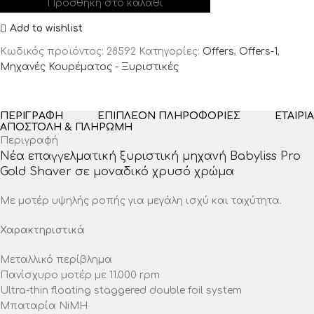
Προσθήκη στο καλάθι
Add to wishlist
Κωδικός προϊόντος:
28592
Κατηγορίες:
Offers
,
Offers-1
,
Μηχανές Κουρέματος - Ξυριστικές
ΠΕΡΙΓΡΑΦΉ
ΕΠΙΠΛΈΟΝ ΠΛΗΡΟΦΟΡΊΕΣ
ΕΤΑΙΡΊΑ
ΑΠΟΣΤΟΛΉ & ΠΛΗΡΩΜΉ
Περιγραφή
Νέα επαγγελματική ξυριστική μηχανή Babyliss Pro
Gold Shaver σε μοναδικό χρυσό χρώμα
Με μοτέρ υψηλής ροπής για μεγάλη ισχύ και ταχύτητα.
Χαρακτηριστικά
Μεταλλικό περίβλημα
Πανίσχυρο μοτέρ με 11.000 rpm
Ultra-thin floating staggered double foil system
Μπαταρία NiMH