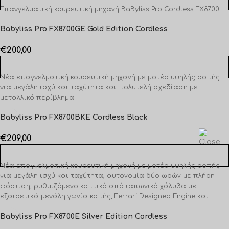
Επαγγελματική κουρευτική μηχανή BaByliss Pro Cordless FX8700.
Babyliss Pro FX8700GE Gold Edition Cordless
€
200,00
ΠΡΟΣΘΉΚΗ ΣΤΟ ΚΑΛΆΘΙ
Νέα επαγγελματική κουρευτική μηχανή με μοτέρ υψηλής ροπής
για μεγάλη ισχύ και ταχύτητα και πολυτελή σχεδίαση με
μεταλλικό περίβλημα.
Babyliss Pro FX8700BKE Cordless Black
€
209,00
ΠΡΟΣΘΉΚΗ ΣΤΟ ΚΑΛΆΘΙ
Νέα επαγγελματική κουρευτική μηχανή με μοτέρ υψηλής ροπής
για μεγάλη ισχύ και ταχύτητα, αυτονομία δύο ωρών με πλήρη
φόρτιση, ρυθμιζόμενο κοπτικό από ιαπωνικό χάλυβα με
εξαιρετικά μεγάλη γωνία κοπής, Ferrari Designed Engine και
πολυτελή σχεδίαση με μεταλλικό περίβλημα.
Babyliss Pro FX8700E Silver Edition Cordless