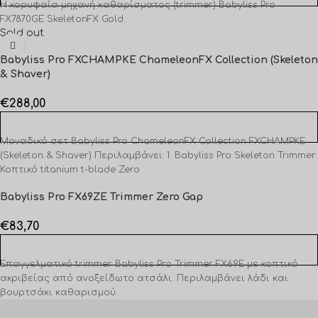
H κορυφαία μηχανή καθαρίσματος (trimmer) Babyliss Pro
FX7870GE SkeletonFX Gold.
Sold out
Babyliss Pro FXCHAMPKE ChameleonFX Collection (Skeleton
& Shaver)
€
288,00
ΔΙΑΒΆΣΤΕ ΠΕΡΙΣΣΌΤΕΡΑ
Μοναδικό σετ Babyliss Pro ChameleonFX Collection FXCHAMPKE
(Skeleton & Shaver) Περιλαμβάνει: 1. Babyliss Pro Skeleton Trimmer
Κοπτικό titanium t-blade Zero
Babyliss Pro FX69ZE Trimmer Zero Gap
€
83,70
ΠΡΟΣΘΉΚΗ ΣΤΟ ΚΑΛΆΘΙ
Επαγγελματικό trimmer Babyliss Pro Trimmer FX69E με κοπτικό
ακριβείας από ανοξείδωτο ατσάλι. Περιλαμβάνει λάδι και
βουρτσάκι καθαρισμού.