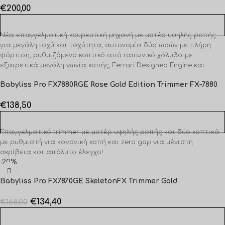
€
200,00
ΠΡΟΣΘΉΚΗ ΣΤΟ ΚΑΛΆΘΙ
Νέα επαγγελματική κουρευτική μηχανή με μοτέρ υψηλής ροπής
για μεγάλη ισχύ και ταχύτητα, αυτονομία δύο ωρών με πλήρη
φόρτιση, ρυθμιζόμενο κοπτικό από ιαπωνικό χάλυβα με
εξαιρετικά μεγάλη γωνία κοπής, Ferrari Designed Engine και
πολυτελή σχεδίαση με μεταλλικό περίβλημα.
Babyliss Pro FX7880RGE Rose Gold Edition Trimmer FX-7880
€
138,50
ΠΡΟΣΘΉΚΗ ΣΤΟ ΚΑΛΆΘΙ
Επαγγελματικό trimmer με μοτέρ υψηλής ροπής και δύο κοπτικά
με ρυθμιστή για κανονική κοπή και zero gap για μέγιστη
ακρίβεια και απόλυτο έλεγχο!
-20%
Babyliss Pro FX7870GE SkeletonFX Trimmer Gold
€
134,40
€
168,00
ΠΡΟΣΘΉΚΗ ΣΤΟ ΚΑΛΆΘΙ