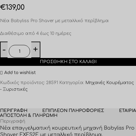
€
139,00
Νέα Babyliss Pro Shaver με μεταλλικό περίβλημα
Διαθέσιμο από 4 έως 10 ημέρες
ΠΡΟΣΘΉΚΗ ΣΤΟ ΚΑΛΆΘΙ
Add to wishlist
Κωδικός προϊόντος:
28591
Κατηγορία:
Μηχανές Κουρέματος
- Ξυριστικές
ΠΕΡΙΓΡΑΦΉ
ΕΠΙΠΛΈΟΝ ΠΛΗΡΟΦΟΡΊΕΣ
ΕΤΑΙΡΊΑ
ΑΠΟΣΤΟΛΉ & ΠΛΗΡΩΜΉ
Περιγραφή
Νέα επαγγελματική κουρευτική μηχανή Babyliss Pro
Shaver FXFS2E με μεταλλικό περίβλημα.