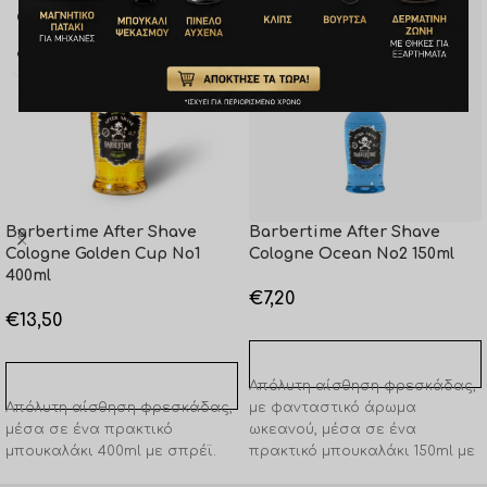
Barbertime After Shave
Barbertime After Shave
Cologne Golden Cup No1
Cologne Ocean No2 150ml
400ml
€
7,20
€
13,50
ΠΡΟΣΘΉΚΗ ΣΤΟ ΚΑΛΆΘΙ
ΠΡΟΣΘΉΚΗ ΣΤΟ ΚΑΛΆΘΙ
Απόλυτη αίσθηση φρεσκάδας,
Απόλυτη αίσθηση φρεσκάδας,
με φανταστικό άρωμα
μέσα σε ένα πρακτικό
ωκεανού, μέσα σε ένα
μπουκαλάκι 400ml με σπρέϊ.
πρακτικό μπουκαλάκι 150ml με
σπρέϊ!