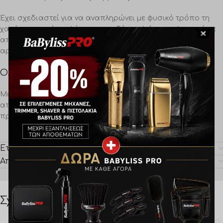
Έχει σχεδιαστεί για να αναπληρώνει με φυσικό τρόπο τη
χαμένη υγρασία, αφήνοντας το δέρμα λείο και ελαστικό με
απαλό φινίρισμα χωρίς λάμψη. Φρέσκο, αρωματικό και
αρρενωπό.
ΟΔΗΓΙΕΣ ΕΦΑΡΜΟΓΗΣ
Μετά το ξύρισμα, ξεπλύνετε το πρόσωπο με νερό &
απλώστε μικρή ποσότητα κολώνιας After-Shave στο
πρόσωπο και το λαιμό για να καταπραΰνετε το δέρμα.
Εταιρία
Αποστολή & Πληρωμή
Σχετικά προϊόντα