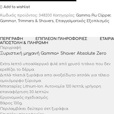
Add to wishlist
Κωδικός προϊόντος:
348200
Κατηγορίες:
Gamma Piu Clipper
,
Gamma+
,
Trimmers & Shavers
,
Επαγγελματικός Εξοπλισμός
ΠΕΡΙΓΡΑΦΉ
ΕΠΙΠΛΈΟΝ ΠΛΗΡΟΦΟΡΊΕΣ
ΕΤΑΙΡΊΑ
ΑΠΟΣΤΟΛΉ & ΠΛΗΡΩΜΉ
Περιγραφή
Ξυριστική μηχανή Gamma+ Shaver Absolute Zero
Extra λεπτό υποαλλεργικό φιλέ από χρυσό τιτάνιο που δεν
ερεθίζει το δέρμα.
Διπλά πλατιά ξυράφια απο ανοξείδωτο ατσάλι για τέλειο
ομοιόμορφο ξύρισμα.
Μπαταρίες Lithium-Ion. Αυτονομία 120 λεπτά, γρήγορη
επαναφόρτιση 30 λεπτών.
Εργονομικός σχεδιασμός.
Βάρος 130g.
Περιλαμβάνει δεύτερο σετ ξυράφια.