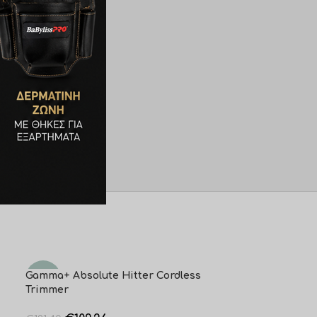
Gamma+ Absolute Hitter Cordless
Gamma+ Shaver
-10%
-10%
Trimmer
€
127,
€
141,36