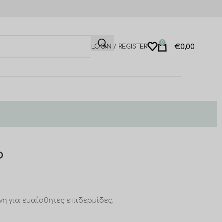
0
€
0,00
LOGIN / REGISTER
o
η για ευαίσθητες επιδερμίδες.