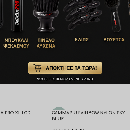
δικά σχεδιασμένη για ευαίσθητες επιδερμίδες.
αμμάρια.
A PRO XL LCD
GAMMAPIU RAINBOW NYLON SKY
-10%
BLUE