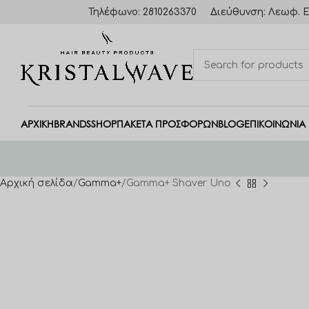
Τηλέφωνο: 2810263370
Διεύθυνση: Λεωφ. Ε
ΑΡΧΙΚΗ
BRANDS
SHOP
ΠΑΚΈΤΑ ΠΡΟΣΦΟΡΏΝ
BLOG
ΕΠΙΚΟΙΝΩΝΙΑ
Αρχική σελίδα
Gamma+
Gamma+ Shaver Uno