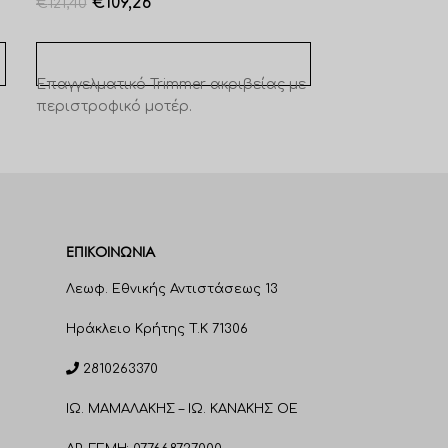
€
109,26
€
121,40
ΠΡΟΣΘΉΚΗ Σ
ΠΡΟΣΘΉΚΗ ΣΤΟ ΚΑΛΆΘΙ
Επαγγελματική
Επαγγελματικό Trimmer ακριβείας με
που φορτίζει 
περιστροφικό μοτέρ.
ΕΠΙΚΟΙΝΩΝΊΑ
Λεωφ. Εθνικής Αντιστάσεως 13
Ηράκλειο Κρήτης T.K 71306
2810263370
ΙΩ. ΜΑΜΑΛΑΚΗΣ – ΙΩ. ΚΑΝΑΚΗΣ ΟΕ