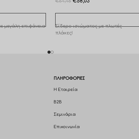
€
58,03
€
64,48
ΣΌΤΕΡΑ
ΠΡΟΣΘΉΚΗ ΣΤΟ ΚΑΛΆΘΙ
με μεγάλη επιφάνεια
Σίδερο ισιώματος με πλωτές
πλάκες!
ΠΛΗΡΟΦΟΡΊΕΣ
Η Εταιρεία
B2B
Σεμινάρια
Επικοινωνία