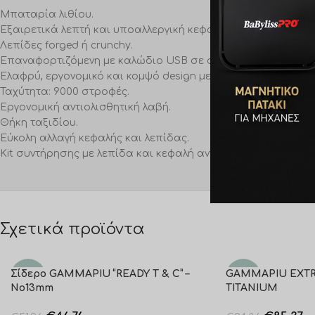
Μπαταρία λιθίου.
Εξαιρετικά λεπτή και υποαλλεργική κεφαλή gold titanium ει
Λεπίδες forged ή crunchy.
Επαναφορτιζόμενη με καλώδιο USB σε σύντομο χρόνο.
Ελαφρύ, εργονομικό και κομψό design με βάρος μόνο 90 γρ
Ταχύτητα: 9000 στροφές.
Εργονομική αντιολισθητική λαβή.
Θήκη ταξιδίου.
Εύκολη αλλαγή κεφαλής και λεπίδας.
Kit συντήρησης με λεπίδα και κεφαλή ανταλλακτικό.
Σχετικά προϊόντα
Σίδερο GAMMAPIU “READY T & C” –
GAMMAPIU EXTR
-10%
-10%
No13mm
TITANIUM
SOLD