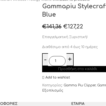
Gammapiu Stylecraft
Blue
€
141,36
€
127,22
Επαγγελματική Ξυριστική!
Διαθέσιμο από 4 έως 10 ημέρες
Προσθήκη στο καλάθι
Add to wishlist
Κατηγορίες:
Gamma Piu Clipper
,
Gam
Εξοπλισμός
ΡΟΦΟΡΊΕΣ
ΕΤΑΙΡΊΑ