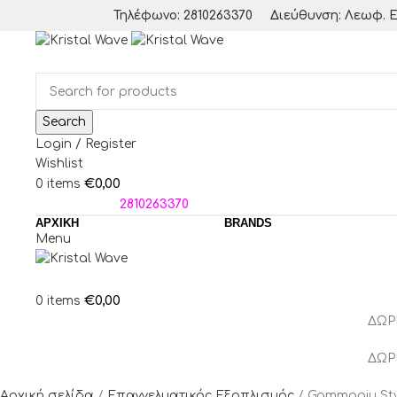
Τηλέφωνο: 2810263370
Διεύθυνση: Λεωφ. Ε
Search
Login / Register
Wishlist
€
0,00
0
items
ΤΗΛΕΦΩΝΑ:
2810263370
ΑΡΧΙΚΗ
BRANDS
Menu
€
0,00
0
items
ΔΩΡ
ΔΩΡ
Αρχική σελίδα
Επαγγελματικός Εξοπλισμός
Gammapiu Styl