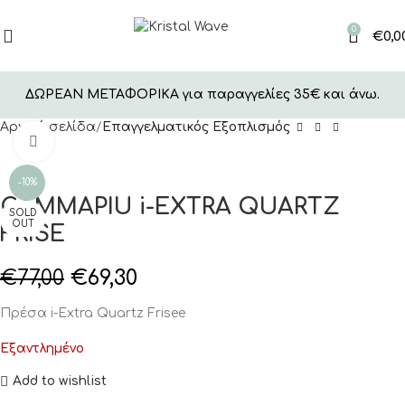
0
€
0,0
ΔΩΡΕΑΝ ΜΕΤΑΦΟΡΙΚΑ για παραγγελίες 35€ και άνω.
Αρχική σελίδα
Επαγγελματικός Εξοπλισμός
Click to enlarge
-10%
GAMMAPIU i-EXTRA QUARTZ
SOLD
OUT
FRISE
€
77,00
€
69,30
Πρέσα
i-Extra Quartz Frisee
Εξαντλημένο
Add to wishlist