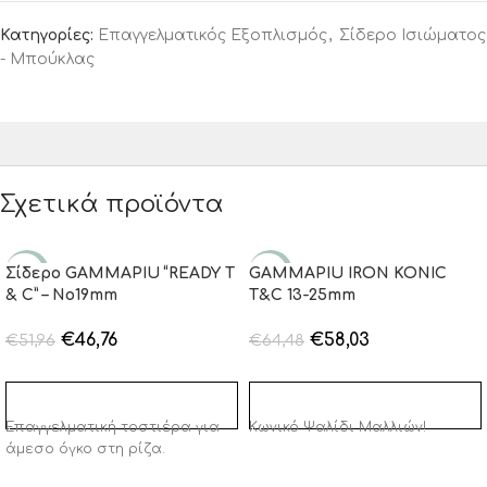
Κατηγορίες:
Επαγγελματικός Εξοπλισμός
,
Σίδερο Ισιώματος
- Μπούκλας
Σχετικά προϊόντα
Σίδερο GAMMAPIU “READY T
-10%
GAMMAPIU IRON KONIC
-10%
& C” – No19mm
T&C 13-25mm
€
46,76
€
58,03
€
51,96
€
64,48
ΠΡΟΣΘΉΚΗ ΣΤΟ ΚΑΛΆΘΙ
ΠΡΟΣΘΉΚΗ ΣΤΟ ΚΑΛΆΘΙ
Επαγγελματική τοστιέρα για
Κωνικό Ψαλίδι Μαλλιών!
άμεσο όγκο στη ρίζα.