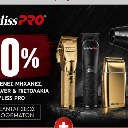
Add to wishlist
Κατηγορία:
Hair Dryer
ΡΟΦΟΡΊΕΣ
ΕΤΑΙΡΊΑ
e
τικό, αποδεικνύοντας ότι μερικές φορές το μέγεθος δεν είνα
 ροή αέρα και ένα αποτέλεσμα χωρίς φριζάρισμα. Χρησιμοπο