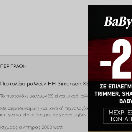
ΠΕΡΙΓΡΑΦΉ
ΕΠΙΠΛΈΟΝ ΠΛΗ
Πιστολάκι μαλλιών HH Simonsen XS Dryer Pretty Ros
Το πιστολάκι μαλλιών XS είναι μικρό, αλλά πολύ αποτελεσμα
Με αεροδυναμική και ιοντική τεχνολογία προσφέρει ισχυρή
και για να είστε έτοιμοι σε χρόνο μηδέν.
Ισχυρός κινητήρας 2000 watt.