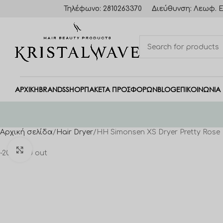
Τηλέφωνο: 2810263370
Διεύθυνση: Λεωφ. Ε
ΑΡΧΙΚΗ
BRANDS
SHOP
ΠΑΚΈΤΑ ΠΡΟΣΦΟΡΏΝ
BLOG
ΕΠΙΚΟΙΝΩΝΙΑ
Αρχική σελίδα
Hair Dryer
HH Simonsen XS Dryer Pretty Rose
Click to enlarge
-20%
Sold out