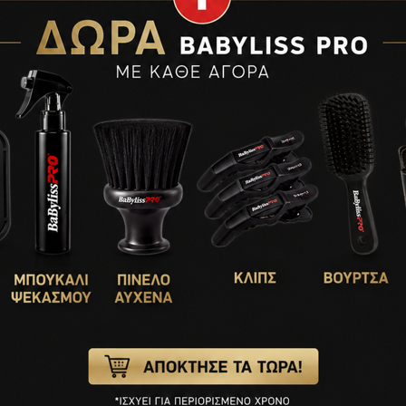
Sold out
Dryer with Blowdry
HHSimonsen Boss Soft Styler
€
24,90
ΔΙΑΒΆΣΤΕ ΠΕΡΙΣΣΌΤΕΡΑ
Boss Soft Styler
ΣΌΤΕΡΑ
τελεσματικό
ών με
ΔΩΡΟ
Blowdry