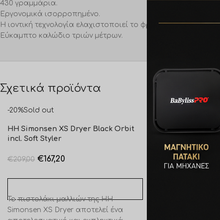
430 γραμμάρια.
Εργονομικά ισορροπημένο.
Η ιοντική τεχνολογία ελαχιστοποιεί το φριζάρισμα.
Εύκαμπτο καλώδιο τριών μέτρων.
Σχετικά προϊόντα
-20%
Sold out
-20%
Sold out
HH Simonsen XS Dryer Black Orbit
HH Simonsen XS 
incl. Soft Styler
Crème
€
167,20
€
151,20
€
209,00
€
189,00
ΔΙΑΒΆΣΤΕ ΠΕΡΙΣΣΌΤΕΡΑ
ΔΙΑΒΆΣΤΕ ΠΕΡΙΣ
Το πιστολάκι μαλλιών της ΗΗ
Μικρό, αλλά απο
Simonsen XS Dryer αποτελεί ένα
πιστολάκι μαλλι