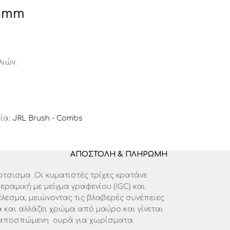
53mm
λιών.
ία:
JRL Brush - Combs
ΑΠΟΣΤΟΛΉ & ΠΛΗΡΩΜΉ
τσισμα .Οι κυματιστές τρίχες κρατάνε
ραμική με μείγμα γραφενίου (ΙGC) και
λεσμα, μειώνοντας τις βλαβερές συνέπειες
α και αλλάζει χρώμα από μαύρο και γίνεται
Με αποσπώμενη ουρά για χωρίσματα.