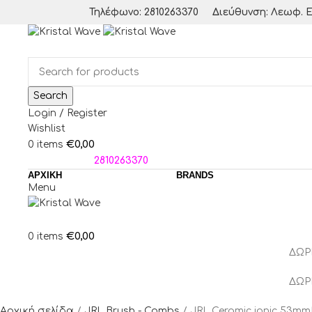
Τηλέφωνο: 2810263370
Διεύθυνση: Λεωφ. Ε
Search
Login / Register
Wishlist
€
0,00
0
items
ΤΗΛΕΦΩΝΑ:
2810263370
ΑΡΧΙΚΗ
BRANDS
Menu
€
0,00
0
items
ΔΩΡ
ΔΩΡ
Αρχική σελίδα
JRL Brush - Combs
JRL Ceramic ionic 53mm