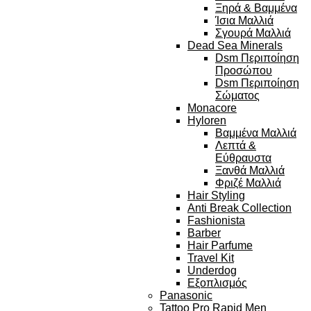
Ξηρά & Βαμμένα
Ίσια Μαλλιά
Σγουρά Μαλλιά
Dead Sea Minerals
Dsm Περιποίηση
Προσώπου
Dsm Περιποίηση
Σώματος
Monacore
Hyloren
Βαμμένα Μαλλιά
Λεπτά &
Εύθραυστα
Ξανθά Μαλλιά
Φριζέ Μαλλιά
Hair Styling
Anti Break Collection
Fashionista
Barber
Hair Parfume
Travel Kit
Underdog
Εξοπλισμός
Panasonic
Tattoo Pro Rapid Men