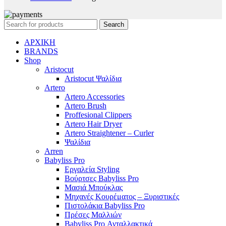
Search
ΑΡΧΙΚΗ
BRANDS
Shop
Aristocut
Aristocut Ψαλίδια
Artero
Artero Accessories
Artero Brush
Proffesional Clippers
Artero Hair Dryer
Artero Straightener – Curler
Ψαλίδια
Arren
Babyliss Pro
Εργαλεία Styling
Βούρτσες Babyliss Pro
Μασιά Μπούκλας
Μηχανές Κουρέματος – Ξυριστικές
Πιστολάκια Babyliss Pro
Πρέσες Μαλλιών
Babyliss Pro Ανταλλακτικά