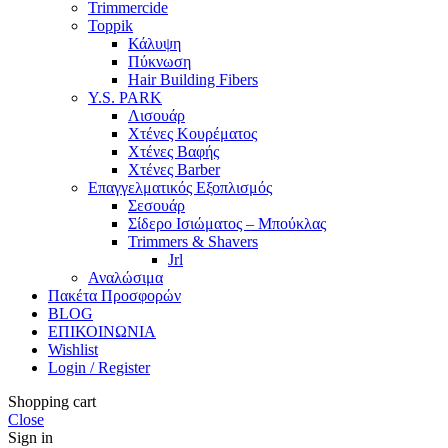
Trimmercide
Toppik
Κάλυψη
Πύκνωση
Hair Building Fibers
Y.S. PARK
Λισουάρ
Χτένες Κουρέματος
Χτένες Βαφής
Χτένες Barber
Επαγγελματικός Εξοπλισμός
Σεσουάρ
Σίδερο Ισιώματος – Μπούκλας
Trimmers & Shavers
Jrl
Αναλώσιμα
Πακέτα Προσφορών
BLOG
ΕΠΙΚΟΙΝΩΝΙΑ
Wishlist
Login / Register
Shopping cart
Close
Sign in