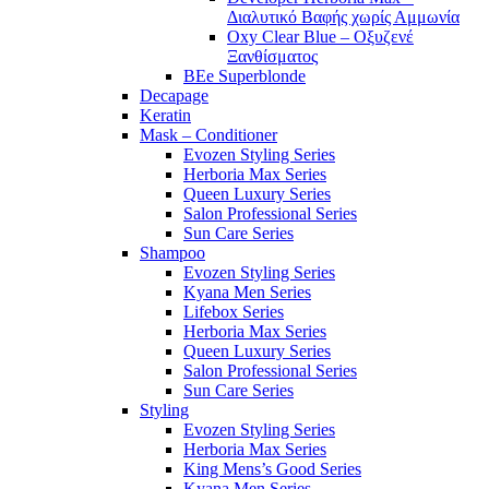
Διαλυτικό Βαφής χωρίς Αμμωνία
Oxy Clear Blue – Οξυζενέ
Ξανθίσματος
BEe Superblonde
Decapage
Keratin
Mask – Conditioner
Evozen Styling Series
Herboria Max Series
Queen Luxury Series
Salon Professional Series
Sun Care Series
Shampoo
Evozen Styling Series
Kyana Men Series
Lifebox Series
Herboria Max Series
Queen Luxury Series
Salon Professional Series
Sun Care Series
Styling
Evozen Styling Series
Herboria Max Series
King Mens’s Good Series
Kyana Men Series