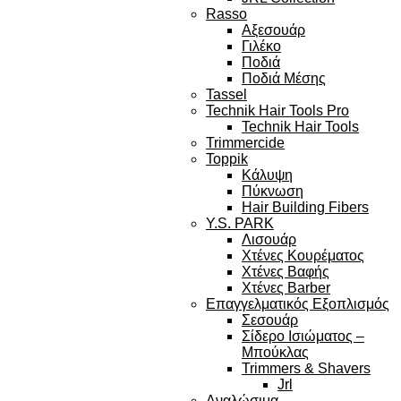
Rasso
Αξεσουάρ
Γιλέκο
Ποδιά
Ποδιά Μέσης
Tassel
Technik Hair Tools Pro
Technik Hair Tools
Trimmercide
Toppik
Κάλυψη
Πύκνωση
Hair Building Fibers
Y.S. PARK
Λισουάρ
Χτένες Κουρέματος
Χτένες Βαφής
Χτένες Barber
Επαγγελματικός Εξοπλισμός
Σεσουάρ
Σίδερο Ισιώματος –
Μπούκλας
Trimmers & Shavers
Jrl
Αναλώσιμα