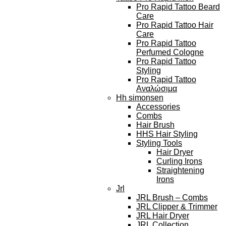
Pro Rapid Tattoo Beard
Care
Pro Rapid Tattoo Hair
Care
Pro Rapid Tattoo
Perfumed Cologne
Pro Rapid Tattoo
Styling
Pro Rapid Tattoo
Αναλώσιμα
Hh simonsen
Accessories
Combs
Hair Brush
HHS Hair Styling
Styling Tools
Hair Dryer
Curling Irons
Straightening
Irons
Jrl
JRL Brush – Combs
JRL Clipper & Trimmer
JRL Hair Dryer
JRL Collection