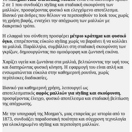
2 σε 1 που συνδυάζει styling και σταδιακή σκουρύνση των
μαλλιών, προσφέροντας φυσικό και ελεγχόμενο αποτέλεσμα.
Ιδανικό για άνδρες που θέλουν να περιποιηθούν το look τους χωρίς
τη χρήση βαφής, ενισχύει την απόχρωση των μαλλιών με
διακριτικό τρόπο.
Η ελαφριά του σύνθεση προσφέρει
μέτριο κράτημα και φυσικό
όγκο
, επιτρέποντας εύκολο styling χωρίς να βαραίνει ή να κολλάει
τα μαλλιά. Παράλληλα, συμβάλλει στη σταδιακή σκουρύνση των
γκρίζων, δημιουργώντας πιο ομοιόμορφη και ζωντανή εικόνα.
Χαρίζει υγεία και ζωντάνια στα μαλλιά, βελτιώνοντας την υφή τους
και διατηρώντας φυσική κίνηση. Η εφαρμογή του είναι απλή και
ενσωματώνεται εύκολα στην καθημερινή ρουτίνα, χωρίς
περίπλοκες διαδικασίες.
Ιδανικό για καθημερινή χρήση, λειτουργεί ως
αποτελεσματικός
αφρός μαλλιών για styling και σκούρυνση
,
προσφέροντας έλεγχο, φυσικό αποτέλεσμα και σταδιακή βελτίωση
της απόχρωσης.
Με την υπογραφή της Morgan’s, μιας εταιρείας με ιστορία από το
1873, συνδυάζει παραδοσιακή ποιότητα και σύγχρονη τεχνολογία
για ολοκληρωμένο styling και περιποίηση μαλλιών.