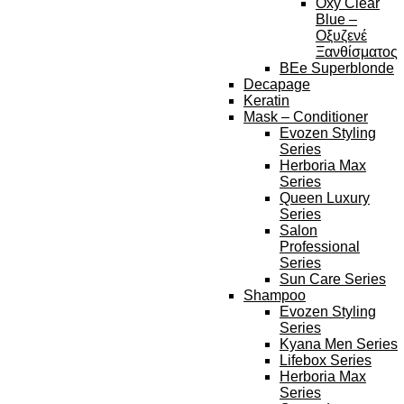
Oxy Clear
Blue –
Οξυζενέ
Ξανθίσματος
BEe Superblonde
Decapage
Keratin
Mask – Conditioner
Evozen Styling
Series
Herboria Max
Series
Queen Luxury
Series
Salon
Professional
Series
Sun Care Series
Shampoo
Evozen Styling
Series
Kyana Men Series
Lifebox Series
Herboria Max
Series