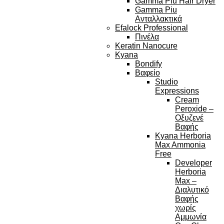
Gamma Piu Hair Dryer
Gamma Piu
Ανταλλακτικά
Efalock Professional
Πινέλα
Keratin Nanocure
Kyana
Bondify
Βαφείο
Studio
Expressions
Cream
Peroxide –
Οξυζενέ
Βαφής
Kyana Herboria
Max Ammonia
Free
Developer
Herboria
Max –
Διαλυτικό
Βαφής
χωρίς
Αμμωνία