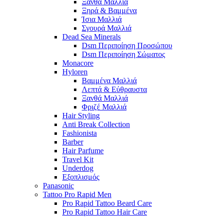
Ξανθά Μαλλιά
Ξηρά & Βαμμένα
Ίσια Μαλλιά
Σγουρά Μαλλιά
Dead Sea Minerals
Dsm Περιποίηση Προσώπου
Dsm Περιποίηση Σώματος
Monacore
Hyloren
Βαμμένα Μαλλιά
Λεπτά & Εύθραυστα
Ξανθά Μαλλιά
Φριζέ Μαλλιά
Hair Styling
Anti Break Collection
Fashionista
Barber
Hair Parfume
Travel Kit
Underdog
Εξοπλισμός
Panasonic
Tattoo Pro Rapid Men
Pro Rapid Tattoo Beard Care
Pro Rapid Tattoo Hair Care