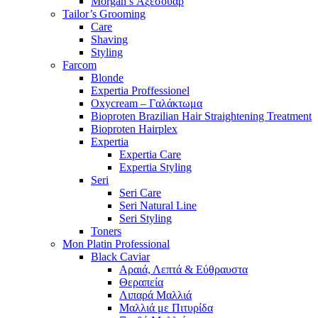
Morgan’s Αξεσουάρ
Tailor’s Grooming
Care
Shaving
Styling
Farcom
Blonde
Expertia Proffessionel
Oxycream – Γαλάκτωμα
Bioproten Brazilian Hair Straightening Treatment
Bioproten Hairplex
Expertia
Expertia Care
Expertia Styling
Seri
Seri Care
Seri Natural Line
Seri Styling
Toners
Mon Platin Professional
Black Caviar
Αραιά, Λεπτά & Εύθραυστα
Θεραπεία
Λιπαρά Μαλλιά
Μαλλιά με Πιτυρίδα