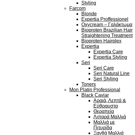
Styling
Farcom
Blonde
Expertia Proffessionel
Oxycream – Γαλάκτωμα
Bioproten Brazilian Hair
Straightening Treatment
Bioproten Hairplex
Expertia
Expertia Care
Expertia Styling
Seri
Seri Care
Seri Natural Line
Seri Styling
Toners
Mon Platin Professional
Black Caviar
Αραιά, Λεπτά &
Εύθραυστα
Θεραπεία
Λιπαρά Μαλλιά
Μαλλιά με
Πιτυρίδα
Ξανθά Μαλλιά