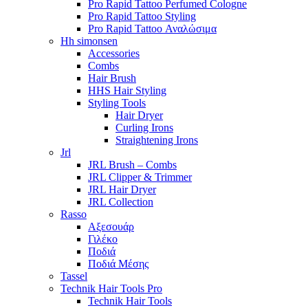
Pro Rapid Tattoo Perfumed Cologne
Pro Rapid Tattoo Styling
Pro Rapid Tattoo Αναλώσιμα
Hh simonsen
Accessories
Combs
Hair Brush
HHS Hair Styling
Styling Tools
Hair Dryer
Curling Irons
Straightening Irons
Jrl
JRL Brush – Combs
JRL Clipper & Trimmer
JRL Hair Dryer
JRL Collection
Rasso
Αξεσουάρ
Γιλέκο
Ποδιά
Ποδιά Μέσης
Tassel
Technik Hair Tools Pro
Technik Hair Tools