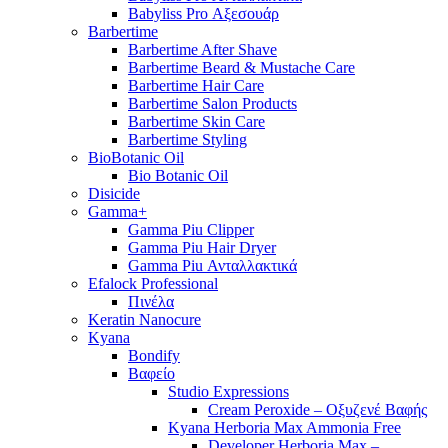
Babyliss Pro Αξεσουάρ
Barbertime
Barbertime After Shave
Barbertime Beard & Mustache Care
Barbertime Hair Care
Barbertime Salon Products
Barbertime Skin Care
Barbertime Styling
BioBotanic Oil
Bio Botanic Oil
Disicide
Gamma+
Gamma Piu Clipper
Gamma Piu Hair Dryer
Gamma Piu Ανταλλακτικά
Efalock Professional
Πινέλα
Keratin Nanocure
Kyana
Bondify
Βαφείο
Studio Expressions
Cream Peroxide – Οξυζενέ Βαφής
Kyana Herboria Max Ammonia Free
Developer Herboria Max –