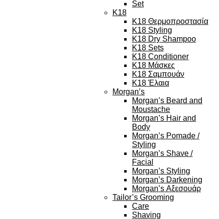
Set
K18
K18 Θερμοπροστασία
K18 Styling
K18 Dry Shampoo
K18 Sets
K18 Conditioner
K18 Μάσκες
K18 Σαμπουάν
K18 Έλαια
Morgan’s
Morgan’s Beard and
Moustache
Morgan’s Hair and
Body
Morgan’s Pomade /
Styling
Morgan’s Shave /
Facial
Morgan’s Styling
Morgan’s Darkening
Morgan’s Αξεσουάρ
Tailor’s Grooming
Care
Shaving