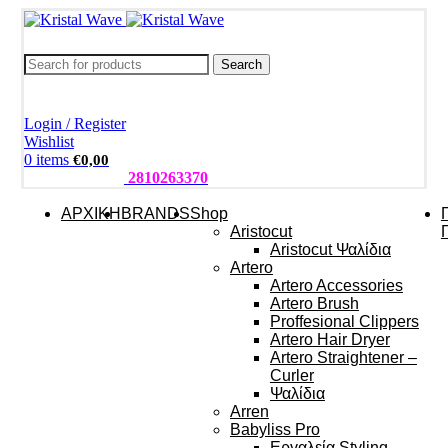
Search
Login / Register
Wishlist
0
items
€
0,00
ΤΗΛΕΦΩΝΑ:
2810263370
ΑΡΧΙΚΗ
BRANDS
Shop
Aristocut
Aristocut Ψαλίδια
Artero
Artero Accessories
Artero Brush
Proffesional Clippers
Artero Hair Dryer
Artero Straightener –
Curler
Ψαλίδια
Arren
Babyliss Pro
Εργαλεία Styling