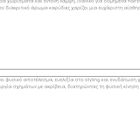
χωρίσματα και έντονη λάμψη, ιδανικό για δομημένα hairsty
νώ το διακριτικό άρωμα καρύδας χαρίζει μια ευχάριστη αίσθ
υσικό αποτέλεσμα, ευελιξία στο styling και ενυδάτωση χωρ
ργία σχημάτων με ακρίβεια, διατηρώντας τη φυσική κίνηση 