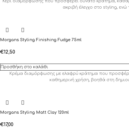
Κερί διαμόρφωσης που προσφέρει δυνατό κράτημα, καθαρά 
ακριβή έλεγχο στο styling, ε
Morgans Styling Finishing Fudge 75ml
€
12,50
Προσθήκη στο καλάθι
Κρέμα διαμόρφωσης με ελαφρύ κράτημα που προσφέρει φ
καθημερινή χρήση, βοηθά στη δημιου
Morgans Styling Matt Clay 120ml
€
17,00