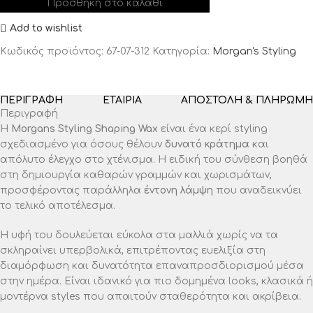
Προσθήκη στο καλάθι
Add to wishlist
Κωδικός προϊόντος:
67-07-312
Κατηγορία:
Morgan's Styling
ΠΕΡΙΓΡΑΦΉ
ΕΤΑΙΡΊΑ
ΑΠΟΣΤΟΛΉ & ΠΛΗΡΩΜΉ
Περιγραφή
Η
Morgans Styling Shaping Wax
είναι ένα κερί styling
σχεδιασμένο για όσους θέλουν
δυνατό κράτημα
και
απόλυτο έλεγχο στο χτένισμα. Η ειδική του σύνθεση βοηθά
στη δημιουργία καθαρών γραμμών και χωρισμάτων,
προσφέροντας παράλληλα
έντονη λάμψη
που αναδεικνύει
το τελικό αποτέλεσμα.
Η υφή του δουλεύεται εύκολα στα μαλλιά χωρίς να τα
σκληραίνει υπερβολικά, επιτρέποντας ευελιξία στη
διαμόρφωση και δυνατότητα επαναπροσδιορισμού μέσα
στην ημέρα. Είναι ιδανικό για πιο δομημένα looks, κλασικά ή
μοντέρνα styles που απαιτούν σταθερότητα και ακρίβεια.