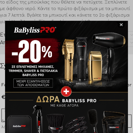
το είδος της μπούκλας που θέλετε να πετύχετε. Ξεπλύνετε
με άφθονο νερό. Κάντε το πρώτο φιξάρισμα με τα μπικουτί
για 7 λεπτά. Βγάλτε τα μπικουτί και κάνετε το 2ο φιξάρισμα
για άλλα 7 λεπτά. Τέλος ξεπλύνετε με άφθονο νερό.
Εταιρία
Αποστολή & Πληρωμή
Σχετικά προϊόντα
Farcom Seri Gloss Wax 100ml
Farcom Seri Σαμπουάν Color
Shield 300ml
€
8,40
€
7,70
ΠΡΟΣΘΉΚΗ ΣΤΟ ΚΑΛΆΘΙ
Διαμόρφωση και ενισχυμένη
ΠΡΟΣΘΉΚΗ ΣΤΟ ΚΑΛΆΘΙ
λάμψη.
SERI Color Shield Σαμπουάν