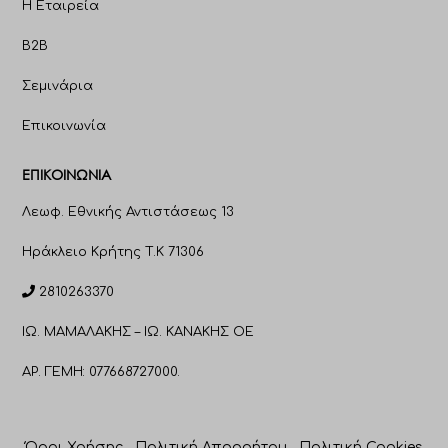
Η Εταιρεία
B2B
Σεμινάρια
Επικοινωνία
ΕΠΙΚΟΙΝΩΝΊΑ
Λεωφ. Εθνικής Αντιστάσεως 13
Ηράκλειο Κρήτης T.K 71306
2810263370
ΙΩ. ΜΑΜΑΛΑΚΗΣ – ΙΩ. ΚΑΝΑΚΗΣ ΟΕ
ΑΡ. ΓΕΜΗ: 077668727000.
Όροι Χρήσης
Πολιτική Απορρήτου
Πολιτική Cookies