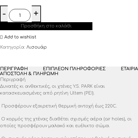
Προσθήκη στο καλάθι
Add to wishlist
Κατηγορία:
Λισουάρ
ΠΕΡΙΓΡΑΦΉ
ΕΠΙΠΛΈΟΝ ΠΛΗΡΟΦΟΡΊΕΣ
ΕΤΑΙΡΊΑ
ΑΠΟΣΤΟΛΉ & ΠΛΗΡΩΜΉ
Περιγραφή
Δυνατές κι ανθεκτικές, οι χτένες Y.S. PARK είναι
κατασκευασμένες από ρητίνη Ultem (PEI).
Προσφέρουν εξαιρετική θερμική αντοχή έως 220C.
Ο κορμός της χτένας διαθέτει σχισμές αέρα (air holes), οι
οποίες προσφέρουν μαλακό και ευέλικτο σώμα.