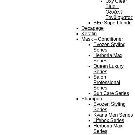
Oxy Clear
Blue –
Οξυζενέ
Ξανθίσματος
BEe Superblonde
Decapage
Keratin
Mask – Conditioner
Evozen Styling
Series
Herboria Max
Series
Queen Luxury
Series
Salon
Professional
Series
Sun Care Series
Shampoo
Evozen Styling
Series
Kyana Men Series
Lifebox Series
Herboria Max
Series