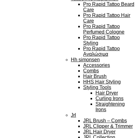
Pro Rapid Tattoo Beard
Care
Pro Rapid Tattoo Hair
Care
Pro Rapid Tattoo
Perfumed Cologne
Pro Rapid Tattoo
Styling
Pro Rapid Tattoo
Αναλώσιμα
Hh simonsen
Accessories
Combs
Hair Brush
HHS Hair Styling
Styling Tools
Hair Dryer
Curling Irons
Straightening
Irons
Jrl
JRL Brush – Combs
JRL Clipper & Trimmer
JRL Hair Dryer
JRL Collection