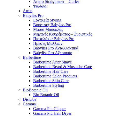
Artero Straightener – Curler
Ψαλίδια
Arren
Babyliss Pro
Εργαλεία Styling
Βούρτσες Babyliss Pro
Μασιά Μπούκλας
Μηχανές Κουρέματος – Ξυριστικές
Πιστολάκια Babyliss Pro
Πρέσες Μαλλιών
Babyliss Pro Ανταλλακτικά
Babyliss Pro Αξεσουάρ
Barbertime
Barbertime After Shave
Barbertime Beard & Mustache Care
Barbertime Hair Care
Barbertime Salon Products
Barbertime Skin Care
Barbertime Styling
BioBotanic Oil
Bio Botanic Oil
Disicide
Gamma+
Gamma Piu Clipper
Gamma Piu Hair Dryer