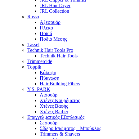
JRL Hair Dryer
JRL Collection
Rasso
Αξεσουάρ
Γιλέκο
Ποδιά
Ποδιά Μέσης
Tassel
Technik Hair Tools Pro
Technik Hair Tools
Trimmercide
Toppik
Κάλυψη
Πύκνωση
Hair Building Fibers
Y.S. PARK
Λισουάρ
Χτένες Κουρέματος
Χτένες Βαφής
Χτένες Barber
Επαγγελματικός Εξοπλισμός
Σεσουάρ
Σίδερο Ισιώματος – Μπούκλας
Trimmers & Shavers