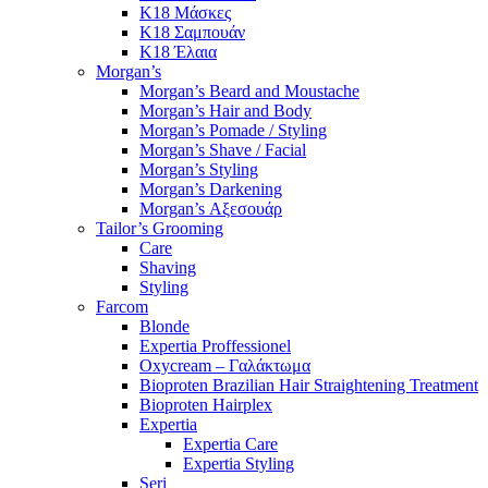
K18 Μάσκες
K18 Σαμπουάν
K18 Έλαια
Morgan’s
Morgan’s Beard and Moustache
Morgan’s Hair and Body
Morgan’s Pomade / Styling
Morgan’s Shave / Facial
Morgan’s Styling
Morgan’s Darkening
Morgan’s Αξεσουάρ
Tailor’s Grooming
Care
Shaving
Styling
Farcom
Blonde
Expertia Proffessionel
Oxycream – Γαλάκτωμα
Bioproten Brazilian Hair Straightening Treatment
Bioproten Hairplex
Expertia
Expertia Care
Expertia Styling
Seri