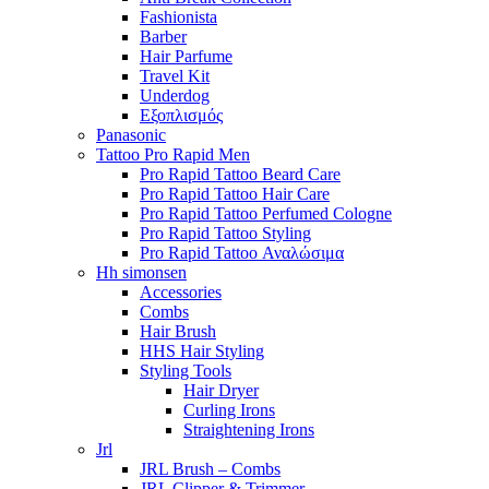
Fashionista
Barber
Hair Parfume
Travel Kit
Underdog
Εξοπλισμός
Panasonic
Tattoo Pro Rapid Men
Pro Rapid Tattoo Beard Care
Pro Rapid Tattoo Hair Care
Pro Rapid Tattoo Perfumed Cologne
Pro Rapid Tattoo Styling
Pro Rapid Tattoo Αναλώσιμα
Hh simonsen
Accessories
Combs
Hair Brush
HHS Hair Styling
Styling Tools
Hair Dryer
Curling Irons
Straightening Irons
Jrl
JRL Brush – Combs
JRL Clipper & Trimmer