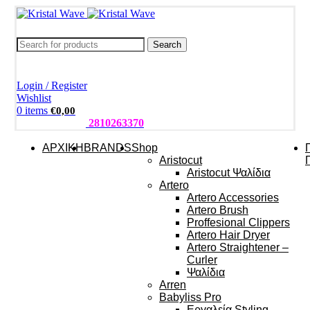
Search
Login / Register
Wishlist
0
items
€
0,00
ΤΗΛΕΦΩΝΑ:
2810263370
ΑΡΧΙΚΗ
BRANDS
Shop
Aristocut
Aristocut Ψαλίδια
Artero
Artero Accessories
Artero Brush
Proffesional Clippers
Artero Hair Dryer
Artero Straightener –
Curler
Ψαλίδια
Arren
Babyliss Pro
Εργαλεία Styling