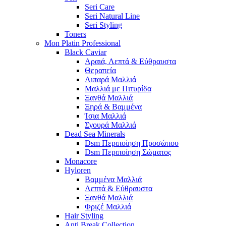
Seri Care
Seri Natural Line
Seri Styling
Toners
Mon Platin Professional
Black Caviar
Αραιά, Λεπτά & Εύθραυστα
Θεραπεία
Λιπαρά Μαλλιά
Μαλλιά με Πιτυρίδα
Ξανθά Μαλλιά
Ξηρά & Βαμμένα
Ίσια Μαλλιά
Σγουρά Μαλλιά
Dead Sea Minerals
Dsm Περιποίηση Προσώπου
Dsm Περιποίηση Σώματος
Monacore
Hyloren
Βαμμένα Μαλλιά
Λεπτά & Εύθραυστα
Ξανθά Μαλλιά
Φριζέ Μαλλιά
Hair Styling
Anti Break Collection