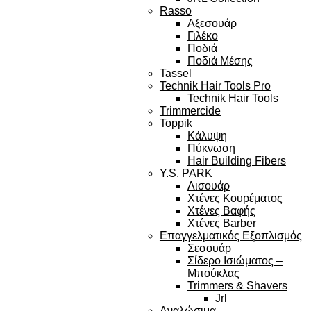
Rasso
Αξεσουάρ
Γιλέκο
Ποδιά
Ποδιά Μέσης
Tassel
Technik Hair Tools Pro
Technik Hair Tools
Trimmercide
Toppik
Κάλυψη
Πύκνωση
Hair Building Fibers
Y.S. PARK
Λισουάρ
Χτένες Κουρέματος
Χτένες Βαφής
Χτένες Barber
Επαγγελματικός Εξοπλισμός
Σεσουάρ
Σίδερο Ισιώματος –
Μπούκλας
Trimmers & Shavers
Jrl
Αναλώσιμα