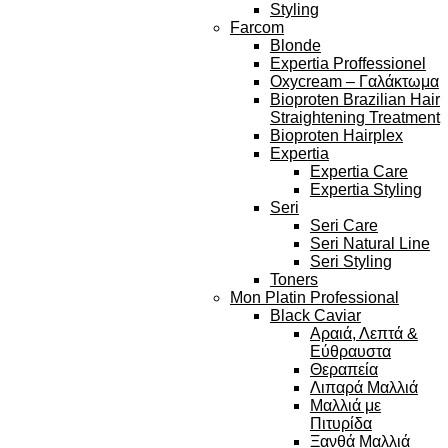
Styling
Farcom
Blonde
Expertia Proffessionel
Oxycream – Γαλάκτωμα
Bioproten Brazilian Hair
Straightening Treatment
Bioproten Hairplex
Expertia
Expertia Care
Expertia Styling
Seri
Seri Care
Seri Natural Line
Seri Styling
Toners
Mon Platin Professional
Black Caviar
Αραιά, Λεπτά &
Εύθραυστα
Θεραπεία
Λιπαρά Μαλλιά
Μαλλιά με
Πιτυρίδα
Ξανθά Μαλλιά