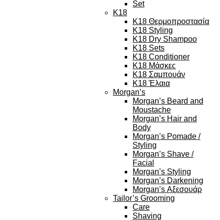
Set
K18
K18 Θερμοπροστασία
K18 Styling
K18 Dry Shampoo
K18 Sets
K18 Conditioner
K18 Μάσκες
K18 Σαμπουάν
K18 Έλαια
Morgan’s
Morgan’s Beard and
Moustache
Morgan’s Hair and
Body
Morgan’s Pomade /
Styling
Morgan’s Shave /
Facial
Morgan’s Styling
Morgan’s Darkening
Morgan’s Αξεσουάρ
Tailor’s Grooming
Care
Shaving