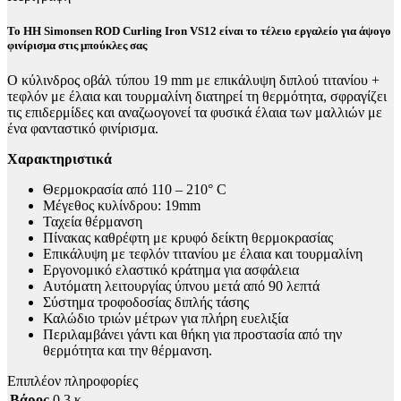
Το HH Simonsen ROD Curling Iron VS12 είναι το τέλειο εργαλείο για άψογο
φινίρισμα στις μπούκλες σας
Ο κύλινδρος οβάλ τύπου 19 mm με επικάλυψη διπλού τιτανίου +
τεφλόν με έλαια και τουρμαλίνη διατηρεί τη θερμότητα, σφραγίζει
τις επιδερμίδες και αναζωογονεί τα φυσικά έλαια των μαλλιών με
ένα φανταστικό φινίρισμα.
Χαρακτηριστικά
Θερμοκρασία από 110 – 210° C
Μέγεθος κυλίνδρου: 19mm
Ταχεία θέρμανση
Πίνακας καθρέφτη με κρυφό δείκτη θερμοκρασίας
Επικάλυψη με τεφλόν τιτανίου με έλαια και τουρμαλίνη
Εργονομικό ελαστικό κράτημα για ασφάλεια
Αυτόματη λειτουργίας ύπνου μετά από 90 λεπτά
Σύστημα τροφοδοσίας διπλής τάσης
Καλώδιο τριών μέτρων για πλήρη ευελιξία
Περιλαμβάνει γάντι και θήκη για προστασία από την
θερμότητα και την θέρμανση.
Επιπλέον πληροφορίες
Βάρος
0,3 κ.