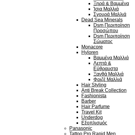
Ξηρά & Βαμμένα
Ίσια Μαλλιά
Σγουρά Μαλλιά
Dead Sea Minerals
Dsm Περιποίηση
Προσώπου
Dsm Περιποίηση
Σώματος
Monacore
Hyloren
Βαμμένα Μαλλιά
Λεπτά &
Εύθραυστα
Ξανθά Μαλλιά
Φριζέ Μαλλιά
Hair Styling
Anti Break Collection
Fashionista
Barber
Hair Parfume
Travel Kit
Underdog
Εξοπλισμός
Panasonic
Tattoo Pro Rapid Men