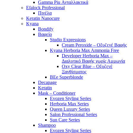
Gamma Piu Ανταλλακτικά
Efalock Professional
Πινέλα
Keratin Nanocure
Kyana
Bondify
Βαφείο
Studio Expressions
Cream Peroxide – Οξυζενέ Βαφής
Kyana Herboria Max Ammonia Free
Developer Herboria Max –
Διαλυτικό Βαφής χωρίς Αμμωνία
Oxy Clear Blue – Οξυζενέ
Ξανθίσματος
BEe Superblonde
Decapage
Keratin
Mask – Conditioner
Evozen Styling Series
Herboria Max Series
Queen Luxury Series
Salon Professional Series
Sun Care Series
Shampoo
Evozen Styling Series