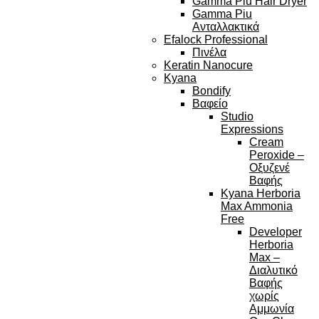
Gamma Piu Hair Dryer
Gamma Piu
Ανταλλακτικά
Efalock Professional
Πινέλα
Keratin Nanocure
Kyana
Bondify
Βαφείο
Studio
Expressions
Cream
Peroxide –
Οξυζενέ
Βαφής
Kyana Herboria
Max Ammonia
Free
Developer
Herboria
Max –
Διαλυτικό
Βαφής
χωρίς
Αμμωνία