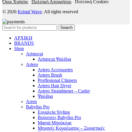
Όροι Χρήσης
Πολιτική Απορρήτου
Πολιτική Cookies
© 2026
Kristal Wave
. All rights reserved
Search
ΑΡΧΙΚΗ
BRANDS
Shop
Aristocut
Aristocut Ψαλίδια
Artero
Artero Accessories
Artero Brush
Proffesional Clippers
Artero Hair Dryer
Artero Straightener – Curler
Ψαλίδια
Arren
Babyliss Pro
Εργαλεία Styling
Βούρτσες Babyliss Pro
Μασιά Μπούκλας
Μηχανές Κουρέματος – Ξυριστικές