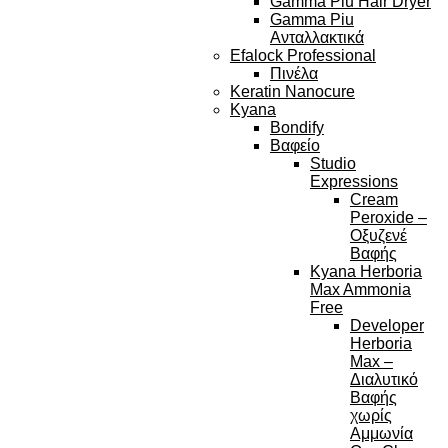
Gamma Piu Hair Dryer
Gamma Piu
Ανταλλακτικά
Efalock Professional
Πινέλα
Keratin Nanocure
Kyana
Bondify
Βαφείο
Studio
Expressions
Cream
Peroxide –
Οξυζενέ
Βαφής
Kyana Herboria
Max Ammonia
Free
Developer
Herboria
Max –
Διαλυτικό
Βαφής
χωρίς
Αμμωνία