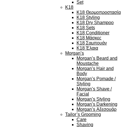
Set
K18
K18 Θερμοπροστασία
K18 Styling
K18 Dry Shampoo
K18 Sets
K18 Conditioner
K18 Μάσκες
K18 Σαμπουάν
K18 Έλαια
Morgan’s
Morgan’s Beard and
Moustache
Morgan’s Hair and
Body
Morgan’s Pomade /
Styling
Morgan’s Shave /
Facial
Morgan’s Styling
Morgan’s Darkening
Morgan’s Αξεσουάρ
Tailor’s Grooming
Care
Shaving