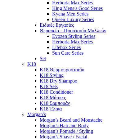
Herboria Max Series
King Mens’s Good Series
Kyana Men Series
Queen Luxury Series
Ειδικές Εργασίες
Θεραπεία – Προστασία Μαλλιών
Evozen Styling Series
Herboria Max Series
Lifebox Series
Sun Care Series
Set
K18
K18 Θερμοπροστασία
K18 Styling
K18 Dry Shampoo
K18 Sets
K18 Conditioner
K18 Μάσκες
K18 Σαμπουάν
K18 Έλαια
Morgan’s
Morgan’s Beard and Moustache
Morgan’s Hair and Body
Morgan’s Pomade / Styling
Morgan’s Shave / Facial