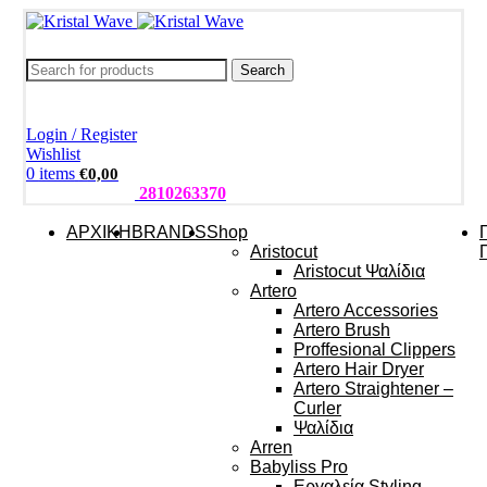
Search
Login / Register
Wishlist
0
items
€
0,00
ΤΗΛΕΦΩΝΑ:
2810263370
ΑΡΧΙΚΗ
BRANDS
Shop
Aristocut
Aristocut Ψαλίδια
Artero
Artero Accessories
Artero Brush
Proffesional Clippers
Artero Hair Dryer
Artero Straightener –
Curler
Ψαλίδια
Arren
Babyliss Pro
Εργαλεία Styling