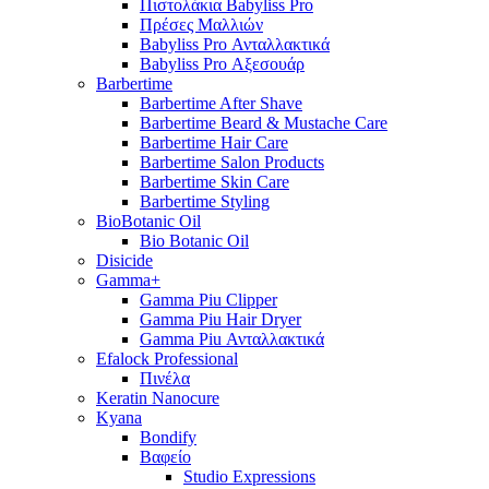
Πιστολάκια Babyliss Pro
Πρέσες Μαλλιών
Babyliss Pro Ανταλλακτικά
Babyliss Pro Αξεσουάρ
Barbertime
Barbertime After Shave
Barbertime Beard & Mustache Care
Barbertime Hair Care
Barbertime Salon Products
Barbertime Skin Care
Barbertime Styling
BioBotanic Oil
Bio Botanic Oil
Disicide
Gamma+
Gamma Piu Clipper
Gamma Piu Hair Dryer
Gamma Piu Ανταλλακτικά
Efalock Professional
Πινέλα
Keratin Nanocure
Kyana
Bondify
Βαφείο
Studio Expressions