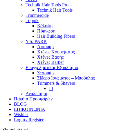
Technik Hair Tools Pro
Technik Hair Tools
Trimmercide
Toppik
Κάλυψη
Πύκνωση
Hair Building Fibers
Y.S. PARK
Λισουάρ
Χτένες Κουρέματος
Χτένες Βαφής
Χτένες Barber
Επαγγελματικός Εξοπλισμός
Σεσουάρ
Σίδερο Ισιώματος – Μπούκλας
Trimmers & Shavers
Jrl
Αναλώσιμα
Πακέτα Προσφορών
BLOG
ΕΠΙΚΟΙΝΩΝΙΑ
Wishlist
Login / Register
Shopping cart