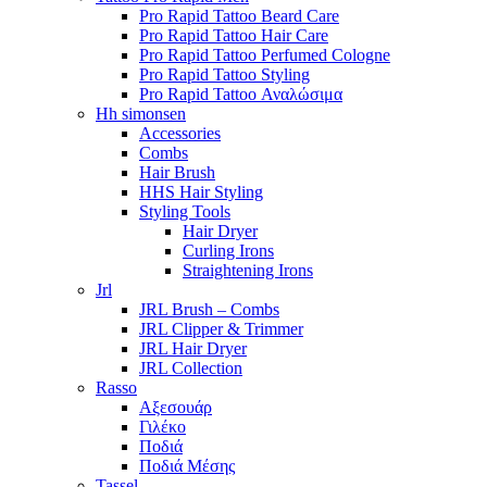
Pro Rapid Tattoo Beard Care
Pro Rapid Tattoo Hair Care
Pro Rapid Tattoo Perfumed Cologne
Pro Rapid Tattoo Styling
Pro Rapid Tattoo Αναλώσιμα
Hh simonsen
Accessories
Combs
Hair Brush
HHS Hair Styling
Styling Tools
Hair Dryer
Curling Irons
Straightening Irons
Jrl
JRL Brush – Combs
JRL Clipper & Trimmer
JRL Hair Dryer
JRL Collection
Rasso
Αξεσουάρ
Γιλέκο
Ποδιά
Ποδιά Μέσης
Tassel