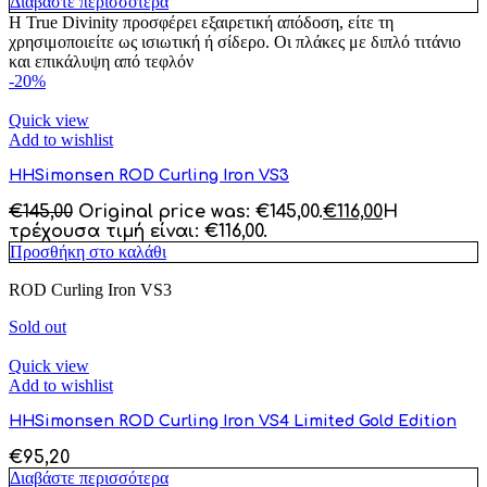
Διαβάστε περισσότερα
Η True Divinity προσφέρει εξαιρετική απόδοση, είτε τη
χρησιμοποιείτε ως ισιωτική ή σίδερο. Οι πλάκες με διπλό τιτάνιο
και επικάλυψη από τεφλόν
-20%
Quick view
Add to wishlist
HHSimonsen ROD Curling Iron VS3
€
145,00
Original price was: €145,00.
€
116,00
Η
τρέχουσα τιμή είναι: €116,00.
Προσθήκη στο καλάθι
ROD Curling Iron VS3
Sold out
Quick view
Add to wishlist
HHSimonsen ROD Curling Iron VS4 Limited Gold Edition
€
95,20
Διαβάστε περισσότερα