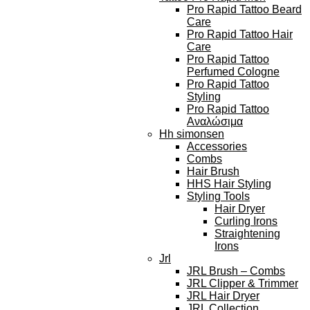
Pro Rapid Tattoo Beard
Care
Pro Rapid Tattoo Hair
Care
Pro Rapid Tattoo
Perfumed Cologne
Pro Rapid Tattoo
Styling
Pro Rapid Tattoo
Αναλώσιμα
Hh simonsen
Accessories
Combs
Hair Brush
HHS Hair Styling
Styling Tools
Hair Dryer
Curling Irons
Straightening
Irons
Jrl
JRL Brush – Combs
JRL Clipper & Trimmer
JRL Hair Dryer
JRL Collection