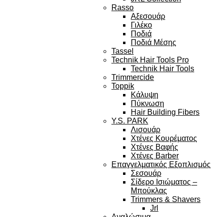
Rasso
Αξεσουάρ
Γιλέκο
Ποδιά
Ποδιά Μέσης
Tassel
Technik Hair Tools Pro
Technik Hair Tools
Trimmercide
Toppik
Κάλυψη
Πύκνωση
Hair Building Fibers
Y.S. PARK
Λισουάρ
Χτένες Κουρέματος
Χτένες Βαφής
Χτένες Barber
Επαγγελματικός Εξοπλισμός
Σεσουάρ
Σίδερο Ισιώματος –
Μπούκλας
Trimmers & Shavers
Jrl
Αναλώσιμα