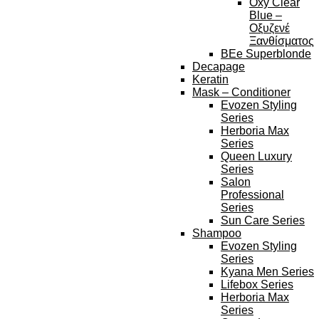
Oxy Clear
Blue –
Οξυζενέ
Ξανθίσματος
BEe Superblonde
Decapage
Keratin
Mask – Conditioner
Evozen Styling
Series
Herboria Max
Series
Queen Luxury
Series
Salon
Professional
Series
Sun Care Series
Shampoo
Evozen Styling
Series
Kyana Men Series
Lifebox Series
Herboria Max
Series