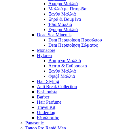
Λιπαρά Μαλλιά
Μαλλιά με Πιτυρίδα
Ξανθά Μαλλιά
Ξηρά & Βαμμένα
Ίσια Μαλλιά
Σγουρά Μαλλιά
Dead Sea Minerals
Dsm Περιποίηση Προσώπου
Dsm Περιποίηση Σώματος
Monacore
Hyloren
Βαμμένα Μαλλιά
Λεπτά & Εύθραυστα
Ξανθά Μαλλιά
Φριζέ Μαλλιά
Hair Styling
Anti Break Collection
Fashionista
Barber
Hair Parfume
Travel Kit
Underdog
Εξοπλισμός
Panasonic
Tattoo Pro Rapid Men