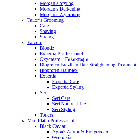
Morgan’s Styling
Morgan’s Darkening
Morgan’s Αξεσουάρ
Tailor’s Grooming
Care
Shaving
Styling
Farcom
Blonde
Expertia Proffessionel
Oxycream – Γαλάκτωμα
Bioproten Brazilian Hair Straightening Treatment
Bioproten Hairplex
Expertia
Expertia Care
Expertia Styling
Seri
Seri Care
Seri Natural Line
Seri Styling
Toners
Mon Platin Professional
Black Caviar
Αραιά, Λεπτά & Εύθραυστα
Θεραπεία