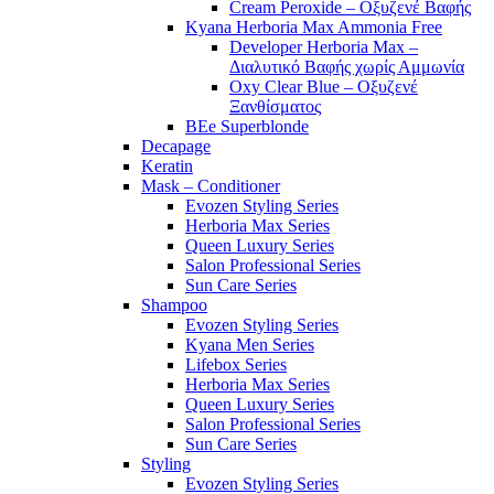
Cream Peroxide – Οξυζενέ Βαφής
Kyana Herboria Max Ammonia Free
Developer Herboria Max –
Διαλυτικό Βαφής χωρίς Αμμωνία
Oxy Clear Blue – Οξυζενέ
Ξανθίσματος
BEe Superblonde
Decapage
Keratin
Mask – Conditioner
Evozen Styling Series
Herboria Max Series
Queen Luxury Series
Salon Professional Series
Sun Care Series
Shampoo
Evozen Styling Series
Kyana Men Series
Lifebox Series
Herboria Max Series
Queen Luxury Series
Salon Professional Series
Sun Care Series
Styling
Evozen Styling Series