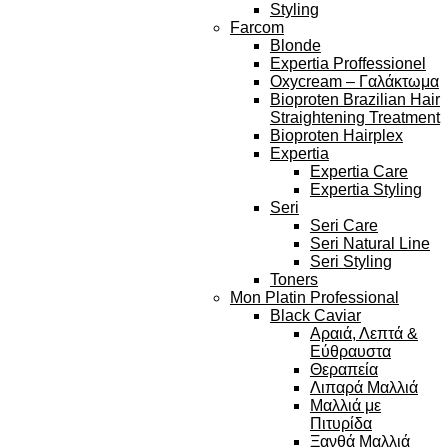
Styling
Farcom
Blonde
Expertia Proffessionel
Oxycream – Γαλάκτωμα
Bioproten Brazilian Hair
Straightening Treatment
Bioproten Hairplex
Expertia
Expertia Care
Expertia Styling
Seri
Seri Care
Seri Natural Line
Seri Styling
Toners
Mon Platin Professional
Black Caviar
Αραιά, Λεπτά &
Εύθραυστα
Θεραπεία
Λιπαρά Μαλλιά
Μαλλιά με
Πιτυρίδα
Ξανθά Μαλλιά