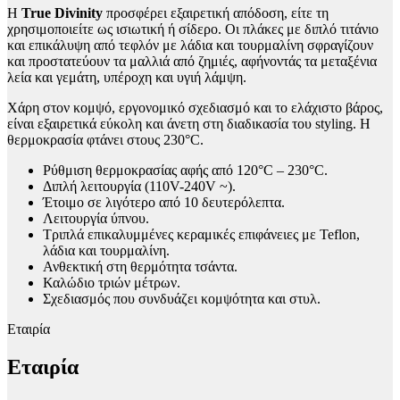
Η
True Divinity
προσφέρει εξαιρετική απόδοση, είτε τη
χρησιμοποιείτε ως ισιωτική ή σίδερο. Οι πλάκες με διπλό τιτάνιο
και επικάλυψη από τεφλόν με λάδια και τουρμαλίνη σφραγίζουν
και προστατεύουν τα μαλλιά από ζημιές, αφήνοντάς τα μεταξένια
λεία και γεμάτη, υπέροχη και υγιή λάμψη.
Χάρη στον κομψό, εργονομικό σχεδιασμό και το ελάχιστο βάρος,
είναι εξαιρετικά εύκολη και άνετη στη διαδικασία του styling. Η
θερμοκρασία φτάνει στους 230°C.
Ρύθμιση θερμοκρασίας αφής από 120°C – 230°C.
Διπλή λειτουργία (110V-240V ~).
Έτοιμο σε λιγότερο από 10 δευτερόλεπτα.
Λειτουργία ύπνου.
Tριπλά επικαλυμμένες κεραμικές επιφάνειες με Teflon,
λάδια και τουρμαλίνη.
Ανθεκτική στη θερμότητα τσάντα.
Καλώδιο τριών μέτρων.
Σχεδιασμός που συνδυάζει κομψότητα και στυλ.
Εταιρία
Εταιρία