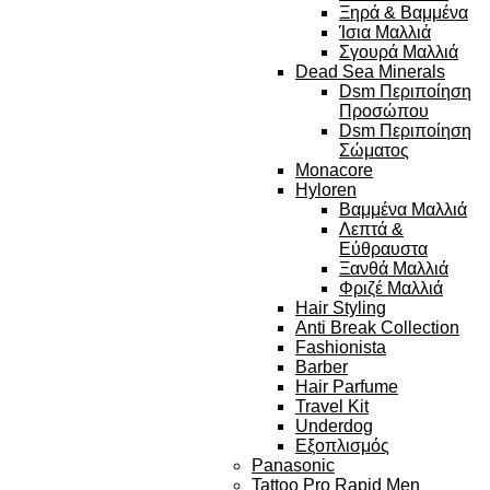
Ξηρά & Βαμμένα
Ίσια Μαλλιά
Σγουρά Μαλλιά
Dead Sea Minerals
Dsm Περιποίηση
Προσώπου
Dsm Περιποίηση
Σώματος
Monacore
Hyloren
Βαμμένα Μαλλιά
Λεπτά &
Εύθραυστα
Ξανθά Μαλλιά
Φριζέ Μαλλιά
Hair Styling
Anti Break Collection
Fashionista
Barber
Hair Parfume
Travel Kit
Underdog
Εξοπλισμός
Panasonic
Tattoo Pro Rapid Men