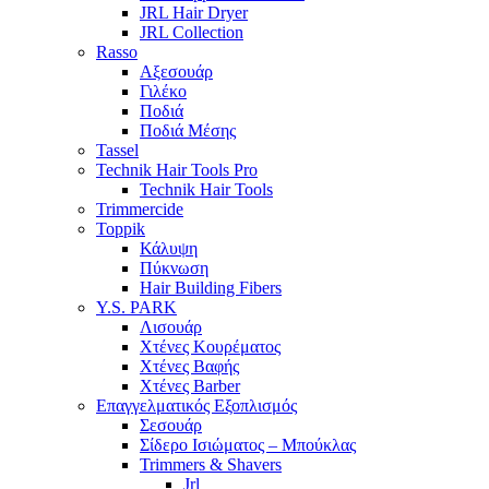
JRL Hair Dryer
JRL Collection
Rasso
Αξεσουάρ
Γιλέκο
Ποδιά
Ποδιά Μέσης
Tassel
Technik Hair Tools Pro
Technik Hair Tools
Trimmercide
Toppik
Κάλυψη
Πύκνωση
Hair Building Fibers
Y.S. PARK
Λισουάρ
Χτένες Κουρέματος
Χτένες Βαφής
Χτένες Barber
Επαγγελματικός Εξοπλισμός
Σεσουάρ
Σίδερο Ισιώματος – Μπούκλας
Trimmers & Shavers
Jrl