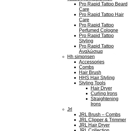
Pro Rapid Tattoo Beard
Care
Pro Rapid Tattoo Hair
Care
Pro Rapid Tattoo
Perfumed Cologne
Pro Rapid Tattoo
Styling
Pro Rapid Tattoo
Αναλώσιμα
Hh simonsen
Accessories
Combs
Hair Brush
HHS Hair Styling
Styling Tools
Hair Dryer
Curling Irons
Straightening
Irons
Jrl
JRL Brush – Combs
JRL Clipper & Trimmer
JRL Hair Dryer
JRL Collection