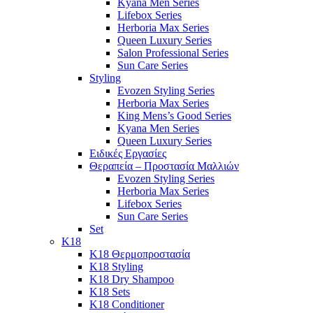
Kyana Men Series
Lifebox Series
Herboria Max Series
Queen Luxury Series
Salon Professional Series
Sun Care Series
Styling
Evozen Styling Series
Herboria Max Series
King Mens’s Good Series
Kyana Men Series
Queen Luxury Series
Ειδικές Εργασίες
Θεραπεία – Προστασία Μαλλιών
Evozen Styling Series
Herboria Max Series
Lifebox Series
Sun Care Series
Set
K18
K18 Θερμοπροστασία
K18 Styling
K18 Dry Shampoo
K18 Sets
K18 Conditioner