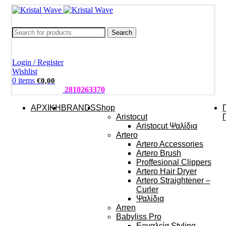
Search
Login / Register
Wishlist
0
items
€
0,00
ΤΗΛΕΦΩΝΑ:
2810263370
ΑΡΧΙΚΗ
BRANDS
Shop
Aristocut
Aristocut Ψαλίδια
Artero
Artero Accessories
Artero Brush
Proffesional Clippers
Artero Hair Dryer
Artero Straightener –
Curler
Ψαλίδια
Arren
Babyliss Pro
Εργαλεία Styling