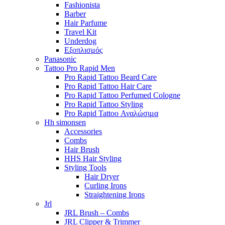
Fashionista
Barber
Hair Parfume
Travel Kit
Underdog
Εξοπλισμός
Panasonic
Tattoo Pro Rapid Men
Pro Rapid Tattoo Beard Care
Pro Rapid Tattoo Hair Care
Pro Rapid Tattoo Perfumed Cologne
Pro Rapid Tattoo Styling
Pro Rapid Tattoo Αναλώσιμα
Hh simonsen
Accessories
Combs
Hair Brush
HHS Hair Styling
Styling Tools
Hair Dryer
Curling Irons
Straightening Irons
Jrl
JRL Brush – Combs
JRL Clipper & Trimmer