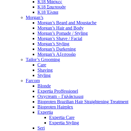
K18 Μάσκες
K18 Σαμπουάν
K18 Έλαια
Morgan’s
Morgan’s Beard and Moustache
Morgan’s Hair and Body
Morgan’s Pomade / Styling
Morgan’s Shave / Facial
Morgan’s Styling
Morgan’s Darkening
Morgan’s Αξεσουάρ
Tailor’s Grooming
Care
Shaving
Styling
Farcom
Blonde
Expertia Proffessionel
Oxycream – Γαλάκτωμα
Bioproten Brazilian Hair Straightening Treatment
Bioproten Hairplex
Expertia
Expertia Care
Expertia Styling
Seri