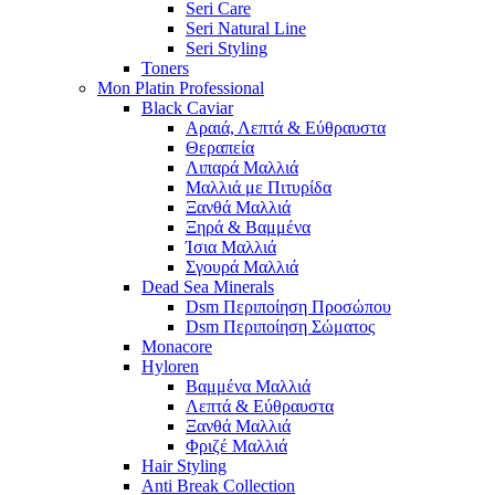
Seri Care
Seri Natural Line
Seri Styling
Toners
Mon Platin Professional
Black Caviar
Αραιά, Λεπτά & Εύθραυστα
Θεραπεία
Λιπαρά Μαλλιά
Μαλλιά με Πιτυρίδα
Ξανθά Μαλλιά
Ξηρά & Βαμμένα
Ίσια Μαλλιά
Σγουρά Μαλλιά
Dead Sea Minerals
Dsm Περιποίηση Προσώπου
Dsm Περιποίηση Σώματος
Monacore
Hyloren
Βαμμένα Μαλλιά
Λεπτά & Εύθραυστα
Ξανθά Μαλλιά
Φριζέ Μαλλιά
Hair Styling
Anti Break Collection