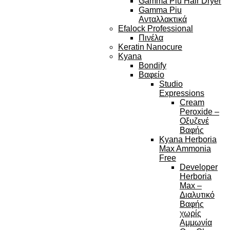
Gamma Piu Hair Dryer
Gamma Piu
Ανταλλακτικά
Efalock Professional
Πινέλα
Keratin Nanocure
Kyana
Bondify
Βαφείο
Studio
Expressions
Cream
Peroxide –
Οξυζενέ
Βαφής
Kyana Herboria
Max Ammonia
Free
Developer
Herboria
Max –
Διαλυτικό
Βαφής
χωρίς
Αμμωνία