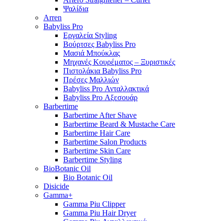
Ψαλίδια
Arren
Babyliss Pro
Εργαλεία Styling
Βούρτσες Babyliss Pro
Μασιά Μπούκλας
Μηχανές Κουρέματος – Ξυριστικές
Πιστολάκια Babyliss Pro
Πρέσες Μαλλιών
Babyliss Pro Ανταλλακτικά
Babyliss Pro Αξεσουάρ
Barbertime
Barbertime After Shave
Barbertime Beard & Mustache Care
Barbertime Hair Care
Barbertime Salon Products
Barbertime Skin Care
Barbertime Styling
BioBotanic Oil
Bio Botanic Oil
Disicide
Gamma+
Gamma Piu Clipper
Gamma Piu Hair Dryer