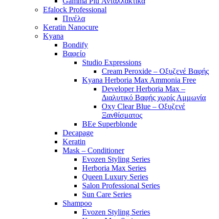
Gamma Piu Ανταλλακτικά
Efalock Professional
Πινέλα
Keratin Nanocure
Kyana
Bondify
Βαφείο
Studio Expressions
Cream Peroxide – Οξυζενέ Βαφής
Kyana Herboria Max Ammonia Free
Developer Herboria Max –
Διαλυτικό Βαφής χωρίς Αμμωνία
Oxy Clear Blue – Οξυζενέ
Ξανθίσματος
BEe Superblonde
Decapage
Keratin
Mask – Conditioner
Evozen Styling Series
Herboria Max Series
Queen Luxury Series
Salon Professional Series
Sun Care Series
Shampoo
Evozen Styling Series