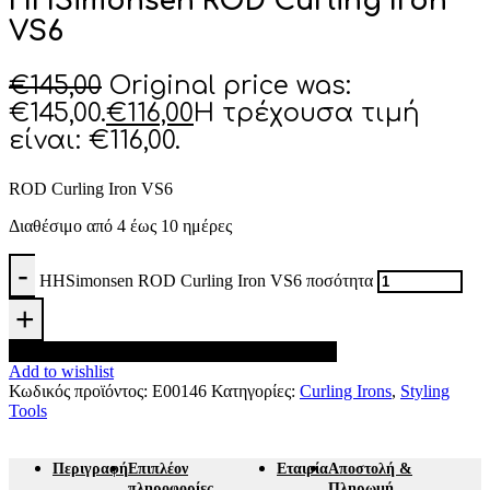
HHSimonsen ROD Curling Iron
VS6
€
145,00
Original price was:
€145,00.
€
116,00
Η τρέχουσα τιμή
είναι: €116,00.
ROD Curling Iron VS6
Διαθέσιμο από 4 έως 10 ημέρες
HHSimonsen ROD Curling Iron VS6 ποσότητα
Προσθήκη στο καλάθι
Add to wishlist
Κωδικός προϊόντος:
Ε00146
Κατηγορίες:
Curling Irons
,
Styling
Tools
Περιγραφή
Επιπλέον
Εταιρία
Αποστολή &
πληροφορίες
Πληρωμή