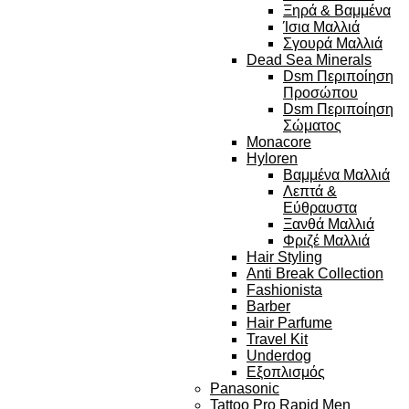
Ξηρά & Βαμμένα
Ίσια Μαλλιά
Σγουρά Μαλλιά
Dead Sea Minerals
Dsm Περιποίηση
Προσώπου
Dsm Περιποίηση
Σώματος
Monacore
Hyloren
Βαμμένα Μαλλιά
Λεπτά &
Εύθραυστα
Ξανθά Μαλλιά
Φριζέ Μαλλιά
Hair Styling
Anti Break Collection
Fashionista
Barber
Hair Parfume
Travel Kit
Underdog
Εξοπλισμός
Panasonic
Tattoo Pro Rapid Men