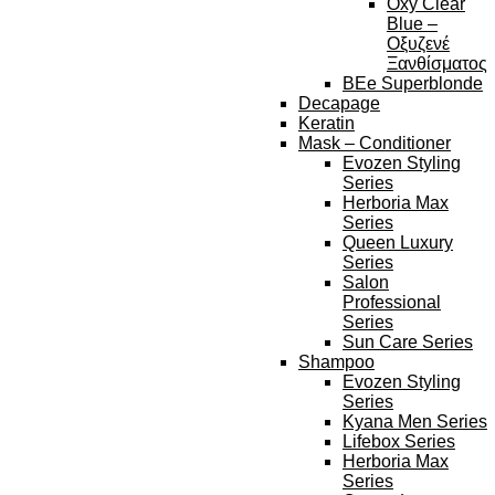
Oxy Clear
Blue –
Οξυζενέ
Ξανθίσματος
BEe Superblonde
Decapage
Keratin
Mask – Conditioner
Evozen Styling
Series
Herboria Max
Series
Queen Luxury
Series
Salon
Professional
Series
Sun Care Series
Shampoo
Evozen Styling
Series
Kyana Men Series
Lifebox Series
Herboria Max
Series