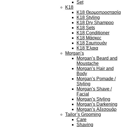
Set
K18
K18 Θερμοπροστασία
K18 Styling
K18 Dry Shampoo
K18 Sets
K18 Conditioner
K18 Μάσκες
K18 Σαμπουάν
K18 Έλαια
Morgan’s
Morgan’s Beard and
Moustache
Morgan’s Hair and
Body
Morgan’s Pomade /
Styling
Morgan’s Shave /
Facial
Morgan’s Styling
Morgan’s Darkening
Morgan’s Αξεσουάρ
Tailor’s Grooming
Care
Shaving