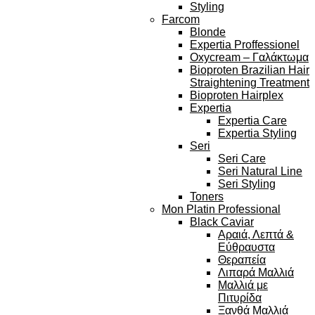
Styling
Farcom
Blonde
Expertia Proffessionel
Oxycream – Γαλάκτωμα
Bioproten Brazilian Hair
Straightening Treatment
Bioproten Hairplex
Expertia
Expertia Care
Expertia Styling
Seri
Seri Care
Seri Natural Line
Seri Styling
Toners
Mon Platin Professional
Black Caviar
Αραιά, Λεπτά &
Εύθραυστα
Θεραπεία
Λιπαρά Μαλλιά
Μαλλιά με
Πιτυρίδα
Ξανθά Μαλλιά