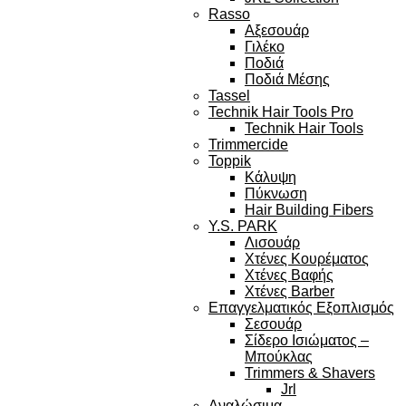
Rasso
Αξεσουάρ
Γιλέκο
Ποδιά
Ποδιά Μέσης
Tassel
Technik Hair Tools Pro
Technik Hair Tools
Trimmercide
Toppik
Κάλυψη
Πύκνωση
Hair Building Fibers
Y.S. PARK
Λισουάρ
Χτένες Κουρέματος
Χτένες Βαφής
Χτένες Barber
Επαγγελματικός Εξοπλισμός
Σεσουάρ
Σίδερο Ισιώματος –
Μπούκλας
Trimmers & Shavers
Jrl
Αναλώσιμα